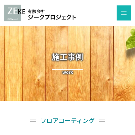
Skip
to
Me
content
施工事例
work
フロアコーティング